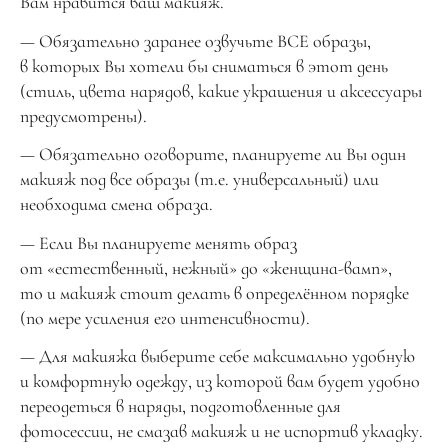
Вам нравится ваш макияж.
— Обязательно заранее озвучьте ВСЕ образы,
в которых Вы хотели бы сниматься в этот день
(стиль, цвета нарядов, какие украшения и аксессуары
предусмотрены).
— Обязательно оговорите, планируете ли Вы один
макияж под все образы (т.е. универсальный) или
необходима смена образа.
— Если Вы планируете менять образ
от «естественный, нежный» до «женщина-вамп»,
то и макияж стоит делать в определённом порядке
(по мере усиления его интенсивности).
— Для макияжа выберите себе максимально удобную
и комфортную одежду, из которой вам будет удобно
переодеться в наряды, подготовленные для
фотосессии, не смазав макияж и не испортив укладку.