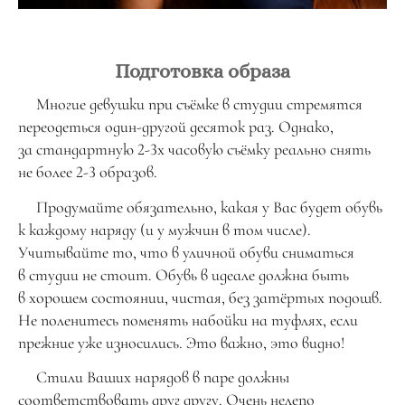
Подготовка образа
Многие девушки при съёмке в студии стремятся
переодеться один-другой десяток раз. Однако,
за стандартную 2-3х часовую съёмку реально снять
не более 2-3 образов.
Продумайте обязательно, какая у Вас будет обувь
к каждому наряду (и у мужчин в том числе).
Учитывайте то, что в уличной обуви сниматься
в студии не стоит. Обувь в идеале должна быть
в хорошем состоянии, чистая, без затёртых подошв.
Не поленитесь поменять набойки на туфлях, если
прежние уже износились. Это важно, это видно!
Стили Ваших нарядов в паре должны
соответствовать друг другу. Очень нелепо