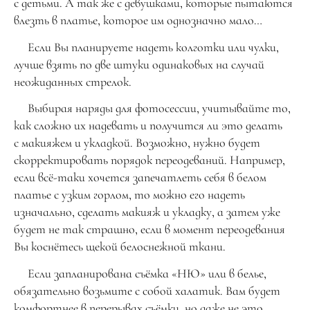
с детьми. А так же с девушками, которые пытаются
влезть в платье, которое им однозначно мало…
Если Вы планируете надеть колготки или чулки,
лучше взять по две штуки одинаковых на случай
неожиданных стрелок.
Выбирая наряды для фотосессии, учитывайте то,
как сложно их надевать и получится ли это делать
с макияжем и укладкой. Возможно, нужно будет
скорректировать порядок переодеваний. Например,
если всё-таки хочется запечатлеть себя в белом
платье с узким горлом, то можно его надеть
изначально, сделать макияж и укладку, а затем уже
будет не так страшно, если в момент переодевания
Вы коснётесь щекой белоснежной ткани.
Если запланирована съёмка «НЮ» или в белье,
обязательно возьмите с собой халатик. Вам будет
комфортнее в перерывах съёмки, но даже не это