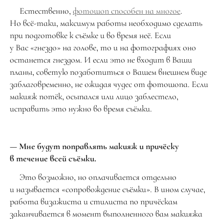
Естественно,
фотошоп способен на многое
.
Но всё-таки, максимум работы необходимо сделать
при подготовке к съёмке и во время неё. Если
у Вас «гнездо» на голове, то и на фотографиях оно
останется гнездом. И если это не входит в Ваши
планы, советую позаботиться о Вашем внешнем виде
заблаговременно, не ожидая чудес от фотошопа. Если
макияж потёк, осыпался или лицо заблестело,
исправить это нужно во время съёмки.
— Мне будут поправлять макияж и причёску
в течение всей съёмки.
Это возможно, но оплачивается отдельно
и называется «сопровождение съёмки». В ином случае,
работа визажиста и стилиста по причёскам
заканчивается в момент выполненного вам макияжа