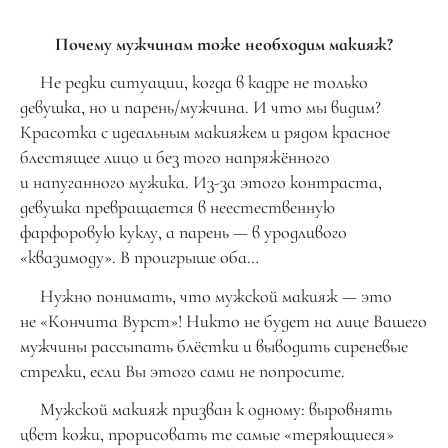
Почему мужчинам тоже необходим макияж?
Не редки ситуации, когда в кадре не только
девушка, но и парень/мужчина. И что мы видим?
Красотка с идеальным макияжем и рядом красное
блестящее лицо и без того напряжённого
и напуганного мужика. Из-за этого контраста,
девушка превращается в неестественную
фарфоровую куклу, а парень — в уродливого
«квазимоду». В проигрыше оба…
Нужно понимать, что мужской макияж — это
не «Кончита Вурст»! Никто не будет на лице Вашего
мужчины рассыпать блёстки и выводить сиреневые
стрелки, если Вы этого сами не попросите.
Мужской макияж призван к одному: выровнять
цвет кожи, прорисовать те самые «теряющиеся»