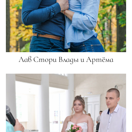
Лав Стори Влады и Артёма